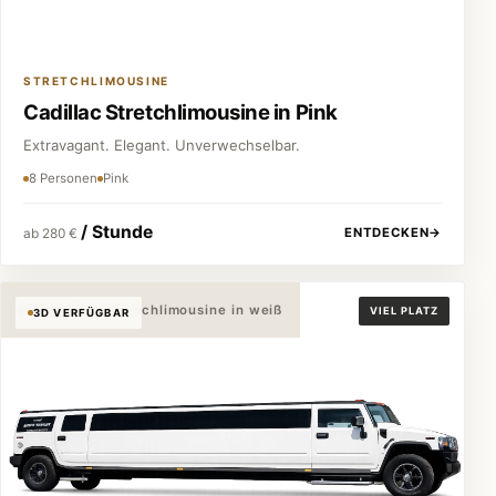
STRETCHLIMOUSINE
Cadillac Stretchlimousine in Pink
Extravagant. Elegant. Unverwechselbar.
8 Personen
Pink
/ Stunde
ENTDECKEN
→
ab 280 €
Hummer H2 Stretchlimousine in weiß
VIEL PLATZ
3D VERFÜGBAR