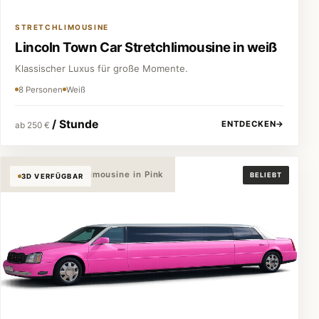
STRETCHLIMOUSINE
Lincoln Town Car Stretchlimousine in weiß
Klassischer Luxus für große Momente.
8 Personen
Weiß
/ Stunde
ENTDECKEN
→
ab 250 €
Cadillac Stretchlimousine in Pink
BELIEBT
3D VERFÜGBAR