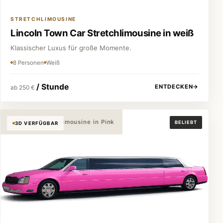
STRETCHLIMOUSINE
Lincoln Town Car Stretchlimousine in weiß
Klassischer Luxus für große Momente.
8 Personen
Weiß
/ Stunde
ENTDECKEN
→
ab 250 €
Cadillac Stretchlimousine in Pink
BELIEBT
3D VERFÜGBAR