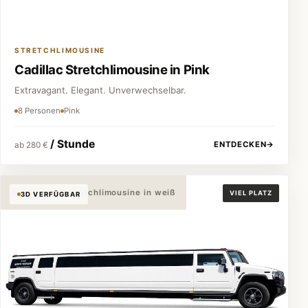
STRETCHLIMOUSINE
Cadillac Stretchlimousine in Pink
Extravagant. Elegant. Unverwechselbar.
8 Personen
Pink
/ Stunde
ENTDECKEN
→
ab 280 €
Hummer H2 Stretchlimousine in weiß
VIEL PLATZ
3D VERFÜGBAR