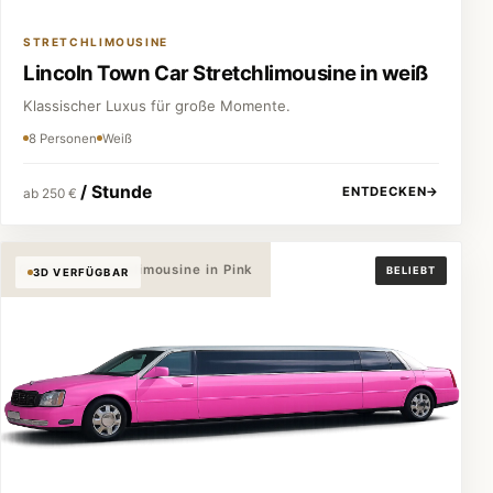
STRETCHLIMOUSINE
Lincoln Town Car Stretchlimousine in weiß
Klassischer Luxus für große Momente.
8 Personen
Weiß
/ Stunde
ENTDECKEN
→
ab 250 €
Cadillac Stretchlimousine in Pink
BELIEBT
3D VERFÜGBAR