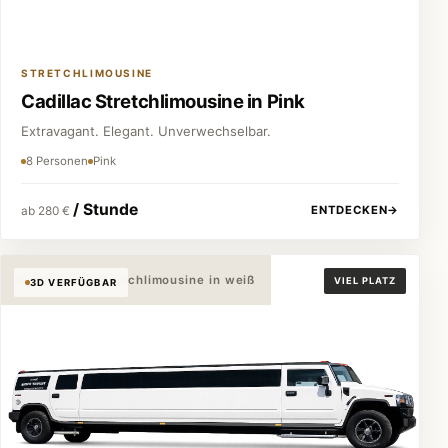
STRETCHLIMOUSINE
Cadillac Stretchlimousine in Pink
Extravagant. Elegant. Unverwechselbar.
8 Personen
Pink
/ Stunde
ENTDECKEN
→
ab 280 €
Hummer H2 Stretchlimousine in weiß
VIEL PLATZ
3D VERFÜGBAR