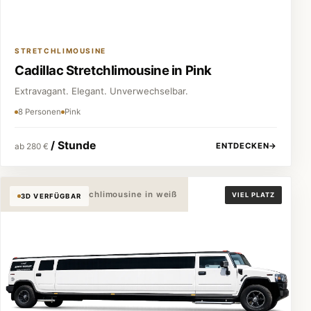
STRETCHLIMOUSINE
Cadillac Stretchlimousine in Pink
Extravagant. Elegant. Unverwechselbar.
8 Personen
Pink
/ Stunde
ENTDECKEN
→
ab 280 €
Hummer H2 Stretchlimousine in weiß
VIEL PLATZ
3D VERFÜGBAR