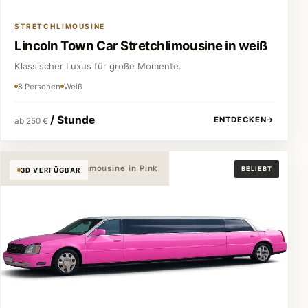
STRETCHLIMOUSINE
Lincoln Town Car Stretchlimousine in weiß
Klassischer Luxus für große Momente.
8 Personen
Weiß
/ Stunde
ENTDECKEN
→
ab 250 €
Cadillac Stretchlimousine in Pink
BELIEBT
3D VERFÜGBAR