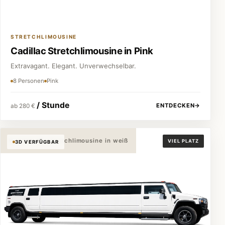
STRETCHLIMOUSINE
Cadillac Stretchlimousine in Pink
Extravagant. Elegant. Unverwechselbar.
8 Personen
Pink
/ Stunde
ENTDECKEN
→
ab 280 €
Hummer H2 Stretchlimousine in weiß
VIEL PLATZ
3D VERFÜGBAR