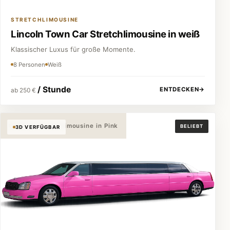
STRETCHLIMOUSINE
Lincoln Town Car Stretchlimousine in weiß
Klassischer Luxus für große Momente.
8 Personen
Weiß
/ Stunde
ENTDECKEN
→
ab 250 €
Cadillac Stretchlimousine in Pink
BELIEBT
3D VERFÜGBAR