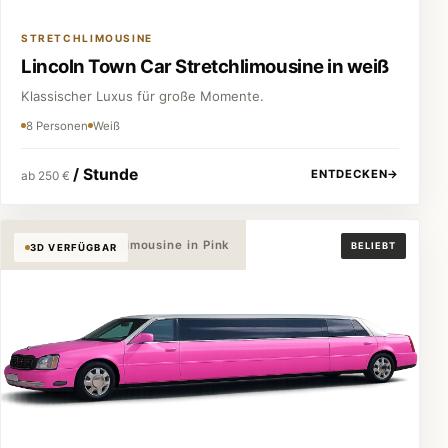
STRETCHLIMOUSINE
Lincoln Town Car Stretchlimousine in weiß
Klassischer Luxus für große Momente.
8 Personen
Weiß
/ Stunde
ENTDECKEN
→
ab 250 €
Cadillac Stretchlimousine in Pink
BELIEBT
3D VERFÜGBAR