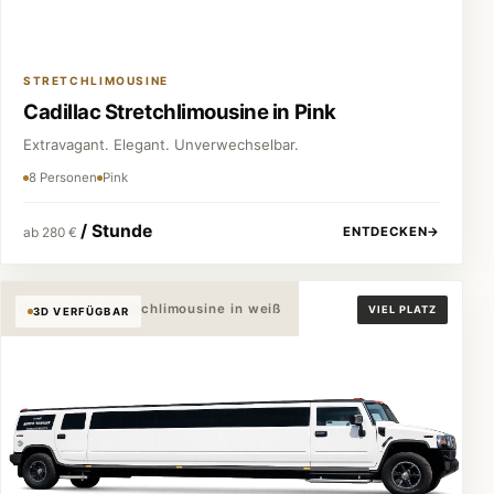
STRETCHLIMOUSINE
Cadillac Stretchlimousine in Pink
Extravagant. Elegant. Unverwechselbar.
8 Personen
Pink
/ Stunde
ENTDECKEN
→
ab 280 €
Hummer H2 Stretchlimousine in weiß
VIEL PLATZ
3D VERFÜGBAR