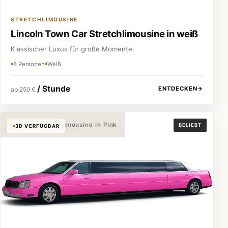
STRETCHLIMOUSINE
Lincoln Town Car Stretchlimousine in weiß
Klassischer Luxus für große Momente.
8 Personen
Weiß
/ Stunde
ENTDECKEN
→
ab 250 €
Cadillac Stretchlimousine in Pink
BELIEBT
3D VERFÜGBAR