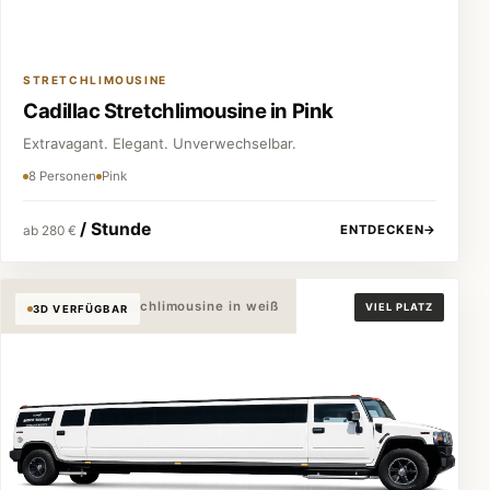
STRETCHLIMOUSINE
Cadillac Stretchlimousine in Pink
Extravagant. Elegant. Unverwechselbar.
8 Personen
Pink
/ Stunde
ENTDECKEN
→
ab 280 €
Hummer H2 Stretchlimousine in weiß
VIEL PLATZ
3D VERFÜGBAR