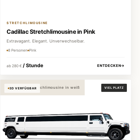
STRETCHLIMOUSINE
Cadillac Stretchlimousine in Pink
Extravagant. Elegant. Unverwechselbar.
8 Personen
Pink
/ Stunde
ENTDECKEN
→
ab 280 €
Hummer H2 Stretchlimousine in weiß
VIEL PLATZ
3D VERFÜGBAR