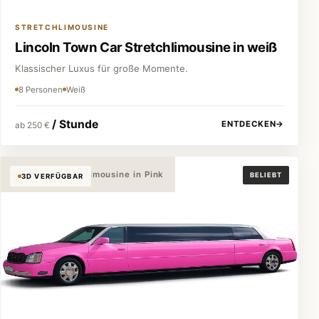
STRETCHLIMOUSINE
Lincoln Town Car Stretchlimousine in weiß
Klassischer Luxus für große Momente.
8 Personen
Weiß
/ Stunde
ENTDECKEN
→
ab 250 €
Cadillac Stretchlimousine in Pink
BELIEBT
3D VERFÜGBAR