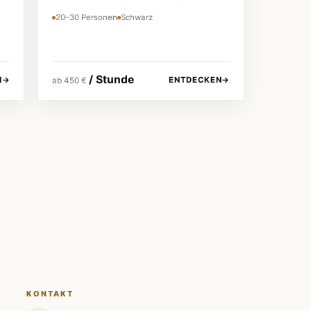
20–30 Personen
Schwarz
/ Stunde
N
→
ENTDECKEN
→
ab 450 €
Individuelle Sonderwünsche
Wir machen es möglich.
KONTAKT