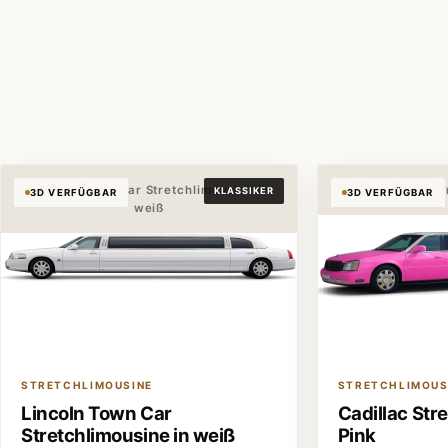
Fahrzeug
Ausstattung
Chauffeure
hautnah
für jedes
und höchst
erleben
Erlebnis
Standards
Lincoln Town Car Stretchlimousine in
Cadillac Stretchl
KLASSIKER
3D VERFÜGBAR
3D VERFÜGBAR
weiß
STRETCHLIMOUSINE
STRETCHLIMOUS
Lincoln Town Car
Cadillac Str
Stretchlimousine in weiß
Pink