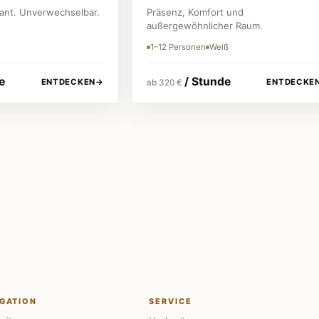
gant. Unverwechselbar.
Präsenz, Komfort und
außergewöhnlicher Raum.
1–12 Personen
Weiß
e
/ Stunde
ENTDECKEN
→
ENTDECKE
ab 320 €
Chauffeur inklusive
Erfahren, diskret & professionell.
GATION
SERVICE