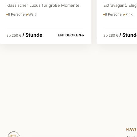
Klassischer Luxus für große Momente.
Extravagant. Ele
8 Personen
Weiß
8 Personen
Pink
/ Stunde
/ Stund
ENTDECKEN
→
ab 250 €
ab 280 €
Festpreis vor jeder Buchung
Keine versteckten Kosten.
NAVI