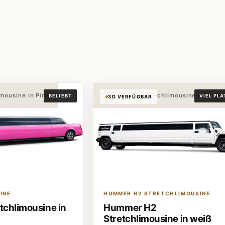
e
imousine in Pink
Hummer H2 Stretchlimousine in weiß
BELIEBT
VIEL PLA
3D VERFÜGBAR
INE
HUMMER H2 STRETCHLIMOUSINE
etchlimousine in
Hummer H2
Stretchlimousine in weiß